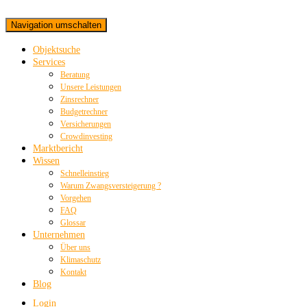
Navigation umschalten
Objektsuche
Services
Beratung
Unsere Leistungen
Zinsrechner
Budgetrechner
Versicherungen
Crowdinvesting
Marktbericht
Wissen
Schnelleinstieg
Warum Zwangsversteigerung ?
Vorgehen
FAQ
Glossar
Unternehmen
Über uns
Klimaschutz
Kontakt
Blog
Login