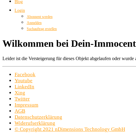
Blog
Login
Abonnent werden
Anmelden
Suchauftrag erstellen
Wilkommen bei Dein-Immocent
Leider ist die Versteigerung für dieses Objekt abgelaufen oder wurde
Facebook
Youtube
LinkedIn
Xing
Twitter
Impressum
AGB
Datenschutzerklärung
Widerufserklärung
© Copyright 2021 nDimensions Technology GmbH